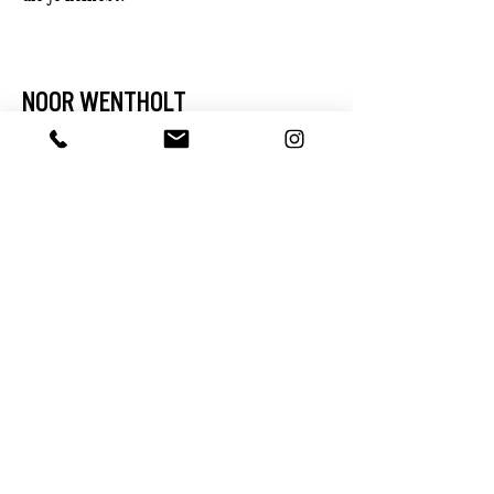
NOOR WENTHOLT
NDSM Loods
NDSM-Plein 47
1033 WC
Amsterdam
Telefoon
+31 6 13 99 19 15
OPENINGSTIJDEN
Woensdag - Vrijdag
10.00 - 17.00
uur
NIEUWSBRIEF
Schrijf je in